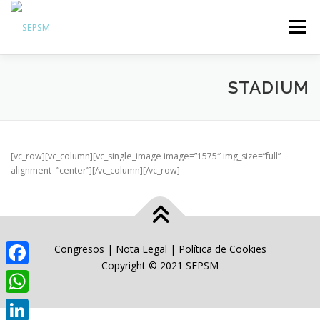
Menú
Hazte Socio
STADIUM
Sobre la SEPSM
Psiquiatras y residentes
Comunicación
[vc_row][vc_column][vc_single_image image=”1575″ img_size=”full”
alignment=”center”][/vc_column][/vc_row]
Revistas oficiales
Inicio sesión
Congresos
|
Nota Legal
|
Política de Cookies
Copyright © 2021 SEPSM
Facebook
WhatsApp