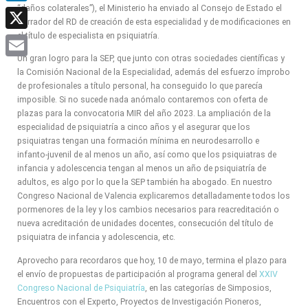
“daños colaterales”), el Ministerio ha enviado al Consejo de Estado el
LinkedIn
borrador del RD de creación de esta especialidad y de modificaciones en
el título de especialista en psiquiatría.
X
Un gran logro para la SEP, que junto con otras sociedades científicas y
Email
la Comisión Nacional de la Especialidad, además del esfuerzo ímprobo
de profesionales a título personal, ha conseguido lo que parecía
imposible. Si no sucede nada anómalo contaremos con oferta de
plazas para la convocatoria MIR del año 2023. La ampliación de la
especialidad de psiquiatría a cinco años y el asegurar que los
psiquiatras tengan una formación mínima en neurodesarrollo e
infanto-juvenil de al menos un año, así como que los psiquiatras de
infancia y adolescencia tengan al menos un año de psiquiatría de
adultos, es algo por lo que la SEP también ha abogado. En nuestro
Congreso Nacional de Valencia explicaremos detalladamente todos los
pormenores de la ley y los cambios necesarios para reacreditación o
nueva acreditación de unidades docentes, consecución del título de
psiquiatra de infancia y adolescencia, etc.
Aprovecho para recordaros que hoy, 10 de mayo, termina el plazo para
el envío de propuestas de participación al programa general del
XXIV
Congreso Nacional de Psiquiatría
, en las categorías de Simposios,
Encuentros con el Experto, Proyectos de Investigación Pioneros,