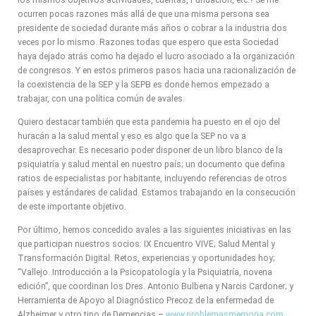
los mismos objetivos actividades, cuentas, Fundación, etc.? Se me
ocurren pocas razones más allá de que una misma persona sea
presidente de sociedad durante más años o cobrar a la industria dos
veces por lo mismo. Razones todas que espero que esta Sociedad
haya dejado atrás como ha dejado el lucro asociado a la organización
de congresos. Y en estos primeros pasos hacia una racionalización de
la coexistencia de la SEP y la SEPB es donde hemos empezado a
trabajar, con una política común de avales.
Quiero destacar también que esta pandemia ha puesto en el ojo del
huracán a la salud mental y eso es algo que la SEP no va a
desaprovechar. Es necesario poder disponer de un libro blanco de la
psiquiatría y salud mental en nuestro país; un documento que defina
ratios de especialistas por habitante, incluyendo referencias de otros
países y estándares de calidad. Estamos trabajando en la consecución
de este importante objetivo.
Por último, hemos concedido avales a las siguientes iniciativas en las
que participan nuestros socios: IX Encuentro VIVE; Salud Mental y
Transformación Digital. Retos, experiencias y oportunidades hoy;
“Vallejo. Introducción a la Psicopatología y la Psiquiatría, novena
edición”, que coordinan los Dres. Antonio Bulbena y Narcis Cardoner; y
Herramienta de Apoyo al Diagnóstico Precoz de la enfermedad de
Alzheimer y otro tipo de Demencias –
www.problemasmemoria.com