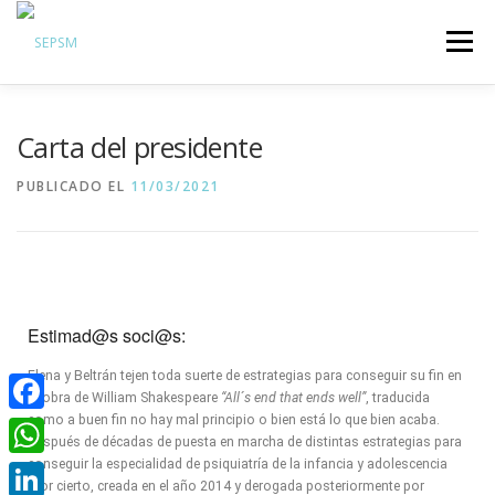
Menú
Hazte Socio
Carta del presidente
Sobre la SEPSM
PUBLICADO EL
11/03/2021
Psiquiatras y residentes
Comunicación
Revistas oficiales
Inicio sesión
Estimad@s soci@s:
Elena y Beltrán tejen toda suerte de estrategias para conseguir su fin en
la obra de William Shakespeare
“All´s end that ends well”
, traducida
como a buen fin no hay mal principio o bien está lo que bien acaba.
Facebook
Después de décadas de puesta en marcha de distintas estrategias para
conseguir la especialidad de psiquiatría de la infancia y adolescencia
WhatsApp
(por cierto, creada en el año 2014 y derogada posteriormente por