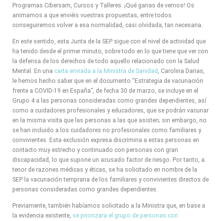
Programas Cibersam, Cursos y Talleres. ¡Qué ganas de vernos! Os
animamos a que enviéis vuestras propuestas; entre todos
conseguiremos volver a esa normalidad, casi olvidada, tan necesaria.
En este sentido, esta Junta de la SEP sigue con el nivel de actividad que
ha tenido desde el primer minuto, sobre todo en lo que tiene que ver con
la defensa de los derechos de todo aquello relacionado con la Salud
Mental. En una
carta enviada a la Ministra de Sanidad
, Carolina Darias,
le hemos hecho saber que en el documento “Estrategia de vacunación
frente a COVID-19 en España”, de fecha 30 de marzo, se incluye en el
Grupo 4 a las personas consideradas como grandes dependientes, así
como a cuidadores profesionales y educadores, que se podrán vacunar
en la misma visita que las personas a las que asisten; sin embargo, no
se han incluido a los cuidadores no profesionales como familiares y
convivientes. Esta exclusión expresa discrimina a estas personas en
contacto muy estrecho y continuado con personas con gran
discapacidad, lo que supone un acusado factor de riesgo. Por tanto, a
tenor de razones médicas y éticas, se ha solicitado en nombre de la
SEP la vacunación temprana de los familiares y convivientes directos de
personas consideradas como grandes dependientes.
Previamente, también habíamos solicitado a la Ministra que, en base a
la evidencia existente,
se priorizara el grupo de personas con