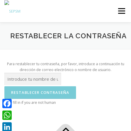
Menú
Hazte Socio
RESTABLECER LA CONTRASEÑA
Sobre la SEPSM
Psiquiatras y residentes
Comunicación
Para restablecer tu contraseña, por favor, introduce a continuación tu
dirección de correo electrónico o nombre de usuario.
Revistas oficiales
Inicio sesión
Only fill in if you are not human
Facebook
WhatsApp