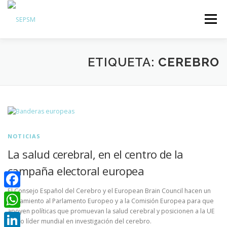
Menú
Hazte Socio
ETIQUETA:
CEREBRO
Sobre la SEPSM
Psiquiatras y residentes
Comunicación
Revistas oficiales
NOTICIAS
Inicio sesión
La salud cerebral, en el centro de la
campaña electoral europea
El Consejo Español del Cerebro y el European Brain Council hacen un
Facebook
llamamiento al Parlamento Europeo y a la Comisión Europea para que
apoyen políticas que promuevan la salud cerebral y posicionen a la UE
WhatsApp
como líder mundial en investigación del cerebro.