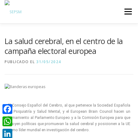
Menú
Hazte Socio
La salud cerebral, en el centro de la
Sobre la SEPSM
campaña electoral europea
Psiquiatras y residentes
PUBLICADO EL
31/05/2024
Comunicación
Revistas oficiales
Inicio sesión
El Consejo Español del Cerebro, al que pertenece la Sociedad Española
de Psiquiatría y Salud Mental, y el European Brain Council hacen un
llamamiento al Parlamento Europeo y a la Comisión Europea para que
Facebook
apoyen políticas que promuevan la salud cerebral y posicionen a la UE
como líder mundial en investigación del cerebro.
WhatsApp