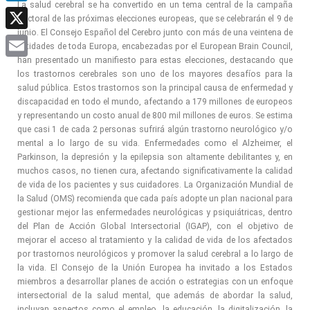
La salud cerebral se ha convertido en un tema central de la campaña
LinkedIn
electoral de las próximas elecciones europeas, que se celebrarán el 9 de
junio. El Consejo Español del Cerebro junto con más de una veintena de
X
entidades de toda Europa, encabezadas por el European Brain Council,
han presentado un manifiesto para estas elecciones, destacando que
Email
los trastornos cerebrales son uno de los mayores desafíos para la
salud pública. Estos trastornos son la principal causa de enfermedad y
discapacidad en todo el mundo, afectando a 179 millones de europeos
y representando un costo anual de 800 mil millones de euros. Se estima
que casi 1 de cada 2 personas sufrirá algún trastorno neurológico y/o
mental a lo largo de su vida. Enfermedades como el Alzheimer, el
Parkinson, la depresión y la epilepsia son altamente debilitantes y, en
muchos casos, no tienen cura, afectando significativamente la calidad
de vida de los pacientes y sus cuidadores. La Organización Mundial de
la Salud (OMS) recomienda que cada país adopte un plan nacional para
gestionar mejor las enfermedades neurológicas y psiquiátricas, dentro
del Plan de Acción Global Intersectorial (IGAP), con el objetivo de
mejorar el acceso al tratamiento y la calidad de vida de los afectados
por trastornos neurológicos y promover la salud cerebral a lo largo de
la vida. El Consejo de la Unión Europea ha invitado a los Estados
miembros a desarrollar planes de acción o estrategias con un enfoque
intersectorial de la salud mental, que además de abordar la salud,
incluyan aspectos como el empleo, la educación, la digitalización, la