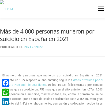
Menú
Hazte Socio
Más de 4.000 personas murieron por
Sobre la SEPSM
suicidio en España en 2021
Psiquiatras y residentes
PUBLICADO EL
20/12/2022
Comunicación
Revistas oficiales
Inicio sesión
El número de personas que murieron por suicidio en España en 2021
aumentó un 1,6% respecto al año anterior, según los
datos ofrecidos por el
Instituto Nacional de Estadística
. De los 16.831 fallecimientos por causas
externas que se produjeron, 753 más que en el año anterior (un 4,7%), 4.003
Facebook
correspondieron a suicidios, manteniéndose, así, como la primera causa de
muerte externa, por delante de caídas accidentales (con 3.655 muertes y un
WhatsApp
aumento del 1,4%) y el ahogamiento, sumersión y sofocación accidentales