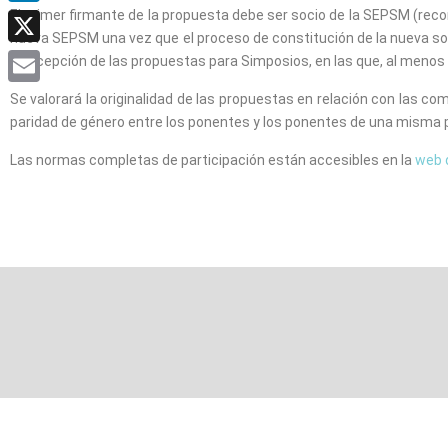
El primer firmante de la propuesta debe ser socio de la SEPSM (reco
LinkedIn
nueva SEPSM una vez que el proceso de constitución de la nueva soc
X
a excepción de las propuestas para Simposios, en las que, al menos 
Email
Se valorará la originalidad de las propuestas en relación con las co
paridad de género entre los ponentes y los ponentes de una misma 
Las normas completas de participación están accesibles en la
web 