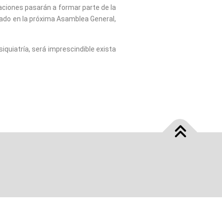
gaciones pasarán a formar parte de la
tado en la próxima Asamblea General,
iquiatría, será imprescindible exista