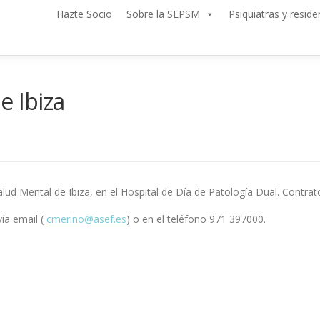
Hazte Socio
Sobre la SEPSM
Psiquiatras y reside
e Ibiza
alud Mental de Ibiza, en el Hospital de Día de Patología Dual. Contrat
ía email (
cmerino@asef.es
) o en el teléfono 971 397000.