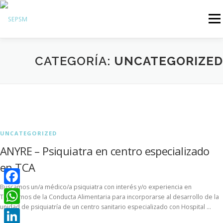
Menú
Hazte Socio
CATEGORÍA:
UNCATEGORIZED
Sobre la SEPSM
Psiquiatras y residentes
Comunicación
Revistas oficiales
UNCATEGORIZED
Inicio sesión
ANYRE – Psiquiatra en centro especializado
en TCA
Buscamos un/a médico/a psiquiatra con interés y/o experiencia en
Facebook
Trastornos de la Conducta Alimentaria para incorporarse al desarrollo de la
unidad de psiquiatría de un centro sanitario especializado con Hospital …
WhatsApp