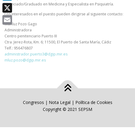
Licenciado/Graduado en Medicina y Especialista en Psiquiatría.
LinkedIn
Los interesados en el puesto pueden dirigirse al siguiente contacto:
X
Mariluz Pozo Gago
Email
Administradora
Centro penitenciario Puerto III
Ctra. Jerez-Rota, Km. 6; 11500, El Puerto de Santa María, Cádiz
Telf.: 956476807
administrador.puerto3@dgip.mir.es
mluz.pozo@dgip.mir.es
Congresos
|
Nota Legal
|
Política de Cookies
Copyright © 2021 SEPSM