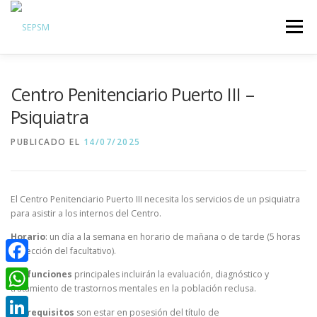
Menú
Hazte Socio
Centro Penitenciario Puerto III –
Sobre la SEPSM
Psiquiatra
Psiquiatras y residentes
PUBLICADO EL
14/07/2025
Comunicación
Revistas oficiales
El Centro Penitenciario Puerto III necesita los servicios de un psiquiatra
Inicio sesión
para asistir a los internos del Centro.
Horario
: un día a la semana en horario de mañana o de tarde (5 horas
a elección del facultativo).
Facebook
Sus
funciones
principales incluirán la evaluación, diagnóstico y
tratamiento de trastornos mentales en la población reclusa.
WhatsApp
Los
requisitos
son estar en posesión del título de