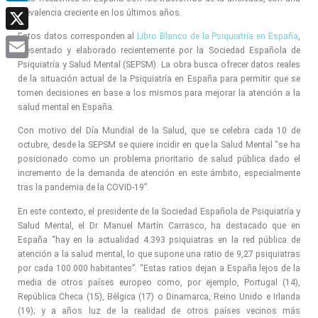
LinkedIn
prevalencia creciente en los últimos años.
Estos datos corresponden al
Libro Blanco de la Psiquiatría en España
,
X
presentado y elaborado recientemente por la Sociedad Española de
Psiquiatría y Salud Mental (SEPSM). La obra busca ofrecer datos reales
Email
de la situación actual de la Psiquiatría en España para permitir que se
tomen decisiones en base a los mismos para mejorar la atención a la
salud mental en España.
Con motivo del Día Mundial de la Salud, que se celebra cada 10 de
octubre, desde la SEPSM se quiere incidir en que la Salud Mental “se ha
posicionado como un problema prioritario de salud pública dado el
incremento de la demanda de atención en este ámbito, especialmente
tras la pandemia de la COVID-19”.
En este contexto, el presidente de la Sociedad Española de Psiquiatría y
Salud Mental, el Dr. Manuel Martín Carrasco, ha destacado que en
España “hay en la actualidad 4.393 psiquiatras en la red pública de
atención a la salud mental, lo que supone una ratio de 9,27 psiquiatras
por cada 100.000 habitantes”. “Estas ratios dejan a España lejos de la
media de otros países europeo como, por ejemplo, Portugal (14),
República Checa (15), Bélgica (17) o Dinamarca, Reino Unido e Irlanda
(19); y a años luz de la realidad de otros países vecinos más