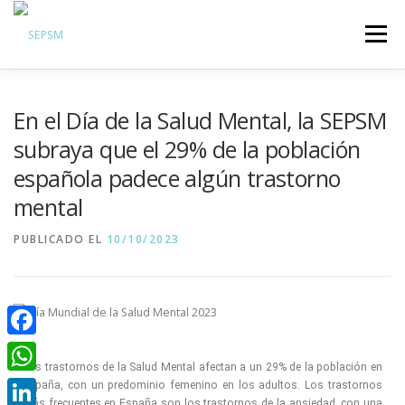
Menú
Hazte Socio
En el Día de la Salud Mental, la SEPSM
Sobre la SEPSM
subraya que el 29% de la población
Psiquiatras y residentes
española padece algún trastorno
Comunicación
mental
Revistas oficiales
PUBLICADO EL
10/10/2023
Inicio sesión
Facebook
Los trastornos de la Salud Mental afectan a un 29% de la población en
WhatsApp
España, con un predominio femenino en los adultos. Los trastornos
más frecuentes en España son los trastornos de la ansiedad, con una