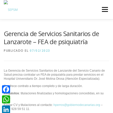
Menú
Hazte Socio
Gerencia de Servicios Sanitarios de
Sobre la SEPSM
Lanzarote – FEA de psiquiatría
Psiquiatras y residentes
PUBLICADO EL
07/02/2023
Comunicación
Revistas oficiales
La Gerencia de Servicios Sanitarios de Lanzarote del Servicio Canario de
Inicio sesión
Salud precisa contratar un FEA de psiquiatría para prestar servicios en el
Hospital Universitario
Dr. José Molina Orosa (Atención Especializada).
Se ofrece contrato a tiempo completo y de larga duración.
Requisitos
: titulaciones finalizadas y homologaciones concedidas, en su
Facebook
caso.
Enviar CV y titulaciones al contacto:
hperros@gobiernodecanarias.org
–
WhatsApp
Tfno: 928 59 51 11.