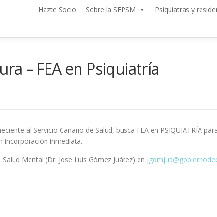
Hazte Socio
Sobre la SEPSM
Psiquiatras y reside
ra – FEA en Psiquiatría
eneciente al Servicio Canario de Salud, busca FEA en PSIQUIATRÍA pa
on incorporación inmediata.
e Salud Mental (Dr. Jose Luis Gómez Juárez) en
jgomjua@gobiernodec