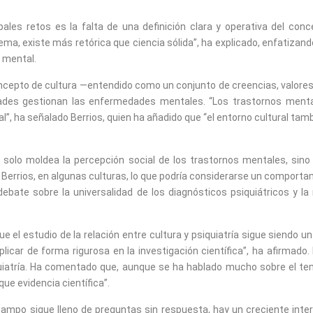
les retos es la falta de una definición clara y operativa del conce
ma, existe más retórica que ciencia sólida”, ha explicado, enfatizand
 mental.
ncepto de cultura —entendido como un conjunto de creencias, valores,
dades gestionan las enfermedades mentales. “Los trastornos men
dual”, ha señalado Berrios, quien ha añadido que “el entorno cultural t
solo moldea la percepción social de los trastornos mentales, sino
n Berrios, en algunas culturas, lo que podría considerarse un compor
debate sobre la universalidad de los diagnósticos psiquiátricos y l
e el estudio de la relación entre cultura y psiquiatría sigue siendo 
licar de forma rigurosa en la investigación científica”, ha afirmado.
siquiatría. Ha comentado que, aunque se ha hablado mucho sobre el te
e evidencia científica”.
campo sigue lleno de preguntas sin respuesta, hay un creciente inte