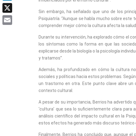
LinkedIn
Sin embargo, ha señalado que uno de los principa
X
Psiquiatría. “Aunque se habla mucho sobre este te
comprender mejor cómo la cultura afecta la salud
Email
Durante su intervención, ha explorado cómo el co
los síntomas como la forma en que las socie
explicarse desde la biología o la psicología indivi
y tratamos”.
Además, ha profundizado en cómo la cultura no 
sociales y políticas hacia estos problemas. Segú
un trastorno en otra. Este punto clave abre un 
contexto cultural.
A pesar de su importancia, Berrios ha advertido qu
‘cultura’ que sea lo suficientemente clara para ap
análisis científico del impacto cultural en la P
estos efectos ha generado más discurso teórico qu
Finalmente, Berrios ha concluido que, aunque el 