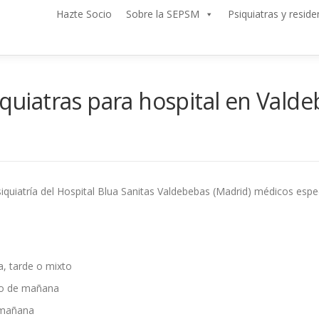
Hazte Socio
Sobre la SEPSM
Psiquiatras y reside
iquiatras para hospital en Vald
siquiatría del Hospital Blua Sanitas Valdebebas (Madrid) médicos espec
, tarde o mixto
rio de mañana
e mañana