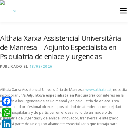
Menú
Hazte Socio
Althaia Xarxa Assistencial Universitària
Sobre la SEPSM
de Manresa – Adjunto Especialista en
Psiquiatras y residentes
Psiquiatría de enlace y urgencias
Comunicación
PUBLICADO EL
18/03/2026
Revistas oficiales
Inicio sesión
Althaia Xarxa Assistencial Universitària de Manresa,
www.althaia.cat
, necesita
incorporar un/a
Adjunto/a especialista en
Psiquiatría
con interés en la
atención a las urgencias de salud mental y en psiquiatría de enlace. Esta
oportunidad profesional ofrece la posibilidad de atender la complejidad
Facebook
clínica hospitalaria y de participar en el desarrollo de un modelo de
psiquiatría de urgencias y de enlace, innovador, transversal e integrado.
WhatsApp
Formará parte de un equipo altamente especializado que trabaja para