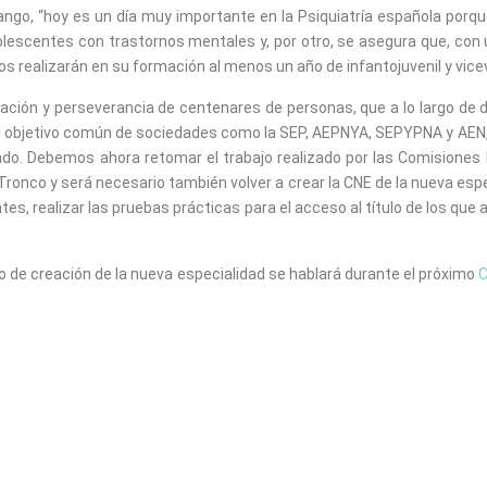
ango, “hoy es un día muy importante en la Psiquiatría española porque
olescentes con trastornos mentales y, por otro, se asegura que, con
tos realizarán en su formación al menos un año de infantojuvenil y vice
inación y perseverancia de centenares de personas, que a lo largo de
n el objetivo común de sociedades como la SEP, AEPNYA, SEPYPNA y AEN,
rado. Debemos ahora retomar el trabajo realizado por las Comisiones
Tronco y será necesario también volver a crear la CNE de la nueva esp
es, realizar las pruebas prácticas para el acceso al título de los que as
o de creación de la nueva especialidad se hablará durante el próximo
C