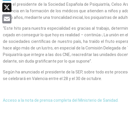
Para el presidente de la Sociedad Española de Psiquiatría, Celso Ar
LinkedIn
carencia en la formación de los médicos que atienden a niños y ad
X
cinco años, mediante una troncalidad inicial, los psiquiatras de adul
Email
“Este hito para nuestra especialidad es gracias al trabajo, determ
cejado en conseguir lo que hoy es realidad – continúa-; La unión e
de sociedades científicas de nuestro país, ha traído el fruto espe
hace algo más de un lustro, en especial de la Comisión Delegada de 
Psiquiatría que integre a las dos CNE, reacreditar las unidades docent
delante, sin duda gratificante por lo que supone”.
Según ha anunciado el presidente de la SEP, sobre todo este proces
se celebrará en Valencia entre el 28 y el 30 de octubre.
Acceso a la nota de prensa completa del Ministerio de Sanidad.