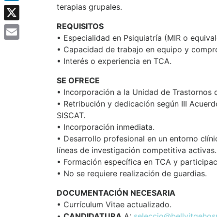
terapias grupales.
LinkedIn
REQUISITOS
X
• Especialidad en Psiquiatría (MIR o equiv
Email
• Capacidad de trabajo en equipo y compro
• Interés o experiencia en TCA.
SE OFRECE
• Incorporación a la Unidad de Trastornos 
• Retribución y dedicación según III Acuer
SISCAT.
• Incorporación inmediata.
• Desarrollo profesional en un entorno clí
líneas de investigación competitiva activas.
• Formación específica en TCA y participa
• No se requiere realización de guardias.
DOCUMENTACIÓN NECESARIA
• Currículum Vitae actualizado.
•
CANDIDATURA
A:
seleccio@bellvitgehosp