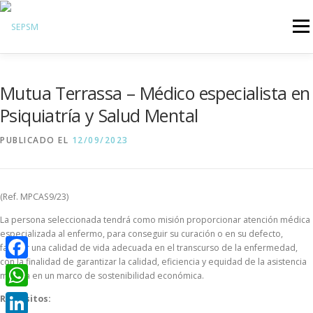
Menú
Hazte Socio
Mutua Terrassa – Médico especialista en
Sobre la SEPSM
Psiquiatría y Salud Mental
Psiquiatras y residentes
PUBLICADO EL
12/09/2023
Comunicación
Revistas oficiales
(Ref. MPCAS9/23)
Inicio sesión
La persona seleccionada tendrá como misión proporcionar atención médica
especializada al enfermo, para conseguir su curación o en su defecto,
facilitar una calidad de vida adecuada en el transcurso de la enfermedad,
con la finalidad de garantizar la calidad, eficiencia y equidad de la asistencia
Facebook
médica en un marco de sostenibilidad económica.
WhatsApp
Requisitos: