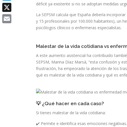
déficit ya existente si no se adoptan medidas urg
LinkedIn
La SEPSM calcula que España debería incorporar e
X
y 15 profesionales por 100.000 habitantes), un he
psicólogos clínicos o enfermeras especialistas.
Email
Malestar de la vida cotidiana vs enfe
A este aumento asistencial ha contribuido también
SEPSM, Marina Díaz Marsá, “esta confusión y esta
frustración, ha empeorado la atención de los tra
qué es malestar de la vida cotidiana y qué es e
💡 ¿Qué hacer en cada caso?
Si tienes malestar de la vida cotidiana:
✔️ Permite e identifica esas emociones negativas.