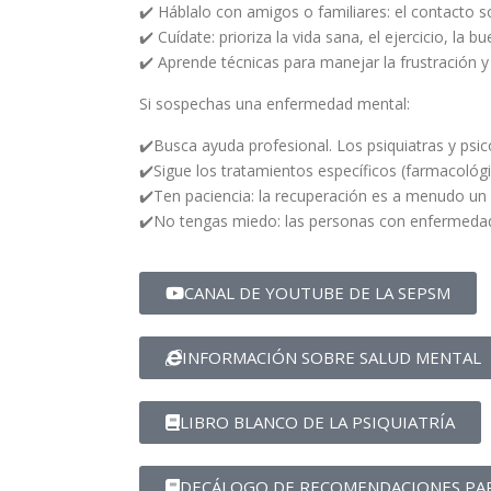
✔️ Háblalo con amigos o familiares: el contacto s
✔️ Cuídate: prioriza la vida sana, el ejercicio, la b
✔️ Aprende técnicas para manejar la frustración y 
Si sospechas una enfermedad mental:
✔️Busca ayuda profesional. Los psiquiatras y psi
✔️Sigue los tratamientos específicos (farmacológi
✔️Ten paciencia: la recuperación es a menudo un
✔️No tengas miedo: las personas con enfermedade
CANAL DE YOUTUBE DE LA SEPSM
INFORMACIÓN SOBRE SALUD MENTAL
LIBRO BLANCO DE LA PSIQUIATRÍA
DECÁLOGO DE RECOMENDACIONES PAR