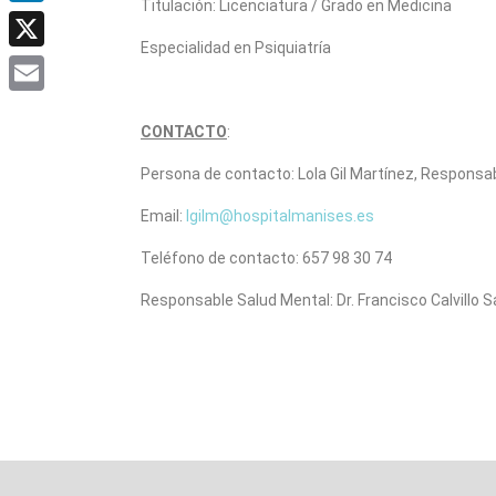
Titulación: Licenciatura / Grado en Medicina
LinkedIn
Especialidad en Psiquiatría
X
Email
CONTACTO
:
Persona de contacto: Lola Gil Martínez, Responsab
Email:
lgilm@hospitalmanises.es
Teléfono de contacto: 657 98 30 74
Responsable Salud Mental: Dr. Francisco Calvillo