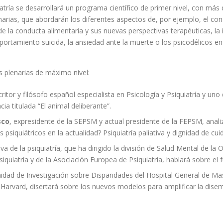
atría se desarrollará un programa científico de primer nivel, con más 
arias, que abordarán los diferentes aspectos de, por ejemplo, el con
e la conducta alimentaria y sus nuevas perspectivas terapéuticas, la inn
omportamiento suicida, la ansiedad ante la muerte o los psicodélicos 
s plenarias de máximo nivel:
critor y filósofo español especialista en Psicología y Psiquiatría y un
cia titulada “El animal deliberante”.
sco
, expresidente de la SEPSM y actual presidente de la FEPSM, anali
 psiquiátricos en la actualidad? Psiquiatría paliativa y dignidad de cui
iva de la psiquiatría, que ha dirigido la división de Salud Mental de la
quiatría y de la Asociación Europea de Psiquiatría, hablará sobre el fu
Unidad de Investigación sobre Disparidades del Hospital General de 
e Harvard, disertará sobre los nuevos modelos para amplificar la dise