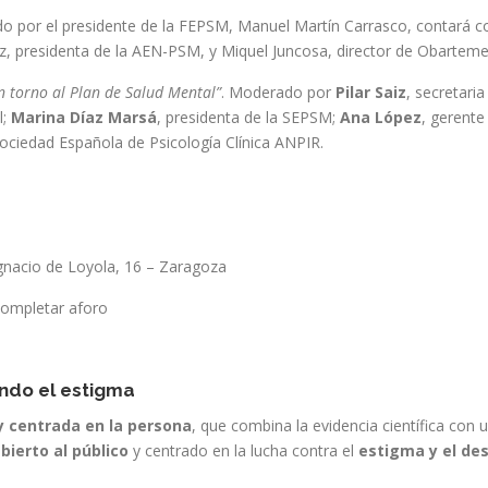
 por el presidente de la FEPSM, Manuel Martín Carrasco, contará 
, presidenta de la AEN-PSM, y Miquel Juncosa, director de Obartemen
n torno al Plan de Salud Mental”
. Moderado por
Pilar Saiz
, secretar
l;
Marina Díaz Marsá
, presidenta de la SEPSM;
Ana López
, gerente
Sociedad Española de Psicología Clínica ANPIR.
Ignacio de Loyola, 16 – Zaragoza
 completar aforo
ando el estigma
y centrada en la persona
, que combina la evidencia científica con 
bierto al público
y centrado en la lucha contra el
estigma y el de