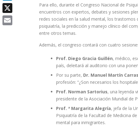
Para ello, durante el Congreso Nacional de Psiqui
LinkedIn
encuentros con expertos, debates y sesiones plen
X
redes sociales en la salud mental, los trastornos d
psiquiatría, la predicción y manejo clínico del c
Email
entre otros temas.
Además, el congreso contará con cuatro sesione
Prof. Diego Gracia Guillén
, médico, es
país, deleitará al auditorio con una ponen
Por su parte,
Dr. Manuel Martín Carra
profesión: “¿Son necesarios los hospitales
Prof. Norman Sartorius
, una leyenda v
presidente de la Asociación Mundial de Psi
Prof. ª Margarita Alegría
, jefa de la 
Psiquiatría de la Facultad de Medicina d
mental para inmigrantes.